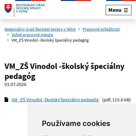
Menu
Preskočiť na hlavný obsah
Regionálny úrad školskej správy v Nitre
Pracovné príležitosti
Voľné pracovné miesta
VM_ZŠ Vinodol -školský špeciálny pedagóg
VM_ZŠ Vinodol -školský špeciálny
pedagóg
01.07.2026
VM_ZŠ Vinodol -školský špeciálny pedagóg
(pdf, 115.6 kB)
Používame cookies