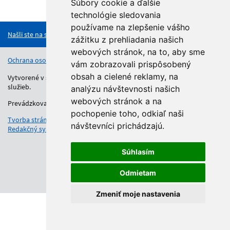
Súbory cookie a ďalšie
Hore
technológie sledovania
používame na zlepšenie vášho
Našli ste na stránke chybu?
zážitku z prehliadania našich
webových stránok, na to, aby sme
Ochrana osobných údajov
Vyhlásenie o prístupnosti
Kontakt
vám zobrazovali prispôsobený
obsah a cielené reklamy, na
Vytvorené v súlade s Jednotným dizajn manuálom elektronických
služieb.
analýzu návštevnosti našich
webových stránok a na
Prevádzkovateľom služby je Regionálny úrad školskej správy.
pochopenie toho, odkiaľ naši
Tvorba stránok
: Aglo Solutions
návštevníci prichádzajú.
Redakčný systém
: SysCom
Súhlasím
Odmietam
Zmeniť moje nastavenia