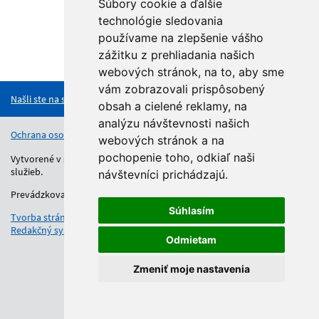
Súbory cookie a ďalšie
technológie sledovania
používame na zlepšenie vášho
zážitku z prehliadania našich
Hore
webových stránok, na to, aby sme
vám zobrazovali prispôsobený
Našli ste na stránke chybu?
obsah a cielené reklamy, na
analýzu návštevnosti našich
Ochrana osobných údajov
Vyhlásenie o prístupnosti
Kontakt
webových stránok a na
pochopenie toho, odkiaľ naši
Vytvorené v súlade s Jednotným dizajn manuálom elektronických
služieb.
návštevníci prichádzajú.
Prevádzkovateľom služby je Regionálny úrad školskej správy.
Súhlasím
Tvorba stránok
: Aglo Solutions
Redakčný systém
: SysCom
Odmietam
Zmeniť moje nastavenia