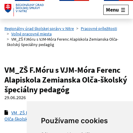
Menu
Preskočiť na hlavný obsah
Regionálny úrad školskej správy v Nitre
Pracovné príležitosti
Voľné pracovné miesta
VM_ZŠ F.Móru s VJM-Móra Ferenc Alapiskola Zemianska Olča-
školský špeciálny pedagóg
VM_ZŠ F.Móru s VJM-Móra Ferenc
Alapiskola Zemianska Olča-školský
špeciálny pedagóg
29.06.2026
VM_ZŠ F.Móru s VJM-Móra Ferenc Alapiskola Zemianska
Olča-školský špeciálny pedagóg
(pdf, 147.7 kB)
Používame cookies