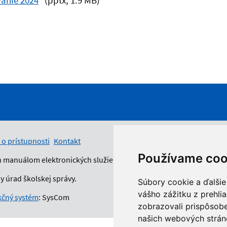
vanie 2024
(pptx, 1.9 MB)
 o prístupnosti
Kontakt
Používame coo
n manuálom elektronických služieb.
 úrad školskej správy.
Súbory cookie a ďalšie
vášho zážitku z prehli
čný systém
: SysCom
zobrazovali prispôsobe
našich webových stráno