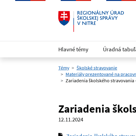
Preskočiť na hlavný obsah
Hlavné témy
Úradná tabuľ
Témy
Školské stravovanie
Materiály prezentované na pracov
Zariadenia školského stravovania 
Zariadenia škol
12.11.2024