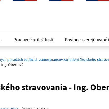
a
Pracovné príležitosti
Povinne zverejňované 
ných poradách vedúcich zamestnancov zariadení školského stravov
- Ing. Obertová
ského stravovania - Ing. Obe